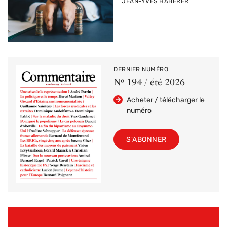
PAR
JEAN-YVES HABERER
DERNIER NUMÉRO
Nº 194 / été 2026
Acheter / télécharger le
numéro
S'ABONNER