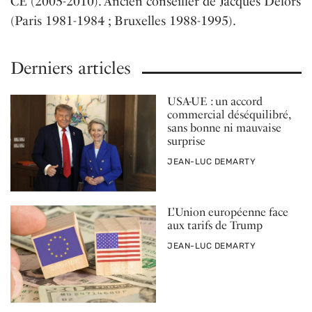
CE (2005-2010). Ancien conseiller de Jacques Delors
(Paris 1981-1984 ; Bruxelles 1988-1995).
Derniers articles
USA-UE : un accord
commercial déséquilibré,
sans bonne ni mauvaise
surprise
PAR
JEAN-LUC DEMARTY
L’Union européenne face
aux tarifs de Trump
PAR
JEAN-LUC DEMARTY