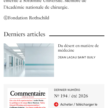
émérite à Sorbonne Université. Membre de
l’Académie nationale de chirurgie.
ⓒFondation Rothschild
Derniers articles
Du désert en matière de
médecine
PAR
JEAN LACAU SAINT GUILY
DERNIER NUMÉRO
Nº 194 / été 2026
Acheter / télécharger le