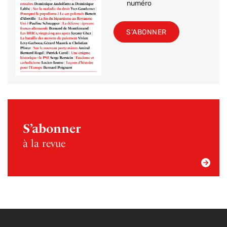
numéro
S'ABONNER
S’abonner
à la revue