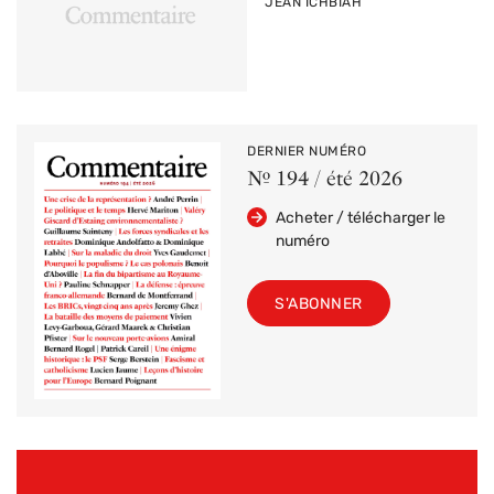
PAR
JEAN ICHBIAH
DERNIER NUMÉRO
Nº 194 / été 2026
Acheter / télécharger le
numéro
S'ABONNER