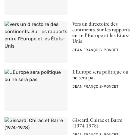
Vers un directoire des
continents. Sur les rapports
entre l’Europe et les États-
Unis
PAR
JEAN FRANÇOIS-PONCET
L’Europe sera politique ou
ne sera pas
PAR
JEAN FRANÇOIS-PONCET
Giscard, Chirac et Barre
(1974-1978)
PAR
JEAN FRANÇOIS-PONCET