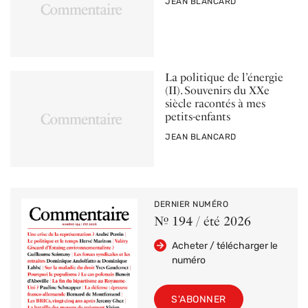
PAR
JEAN BLANCARD
La politique de l’énergie
(II). Souvenirs du XXe
siècle racontés à mes
petits-enfants
PAR
JEAN BLANCARD
DERNIER NUMÉRO
Nº 194 / été 2026
Acheter / télécharger le
numéro
S'ABONNER