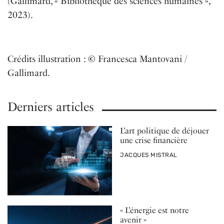
(Gallimard, « Bibliothèque des sciences humaines »,
2023).
Crédits illustration :
©
Francesca Mantovani /
Gallimard.
Derniers articles
L’art politique de déjouer
une crise financière
PAR
JACQUES MISTRAL
« L’énergie est notre
avenir »