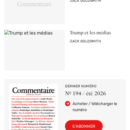
PAR
JACK GOLDSMITH
Trump et les médias
PAR
JACK GOLDSMITH
DERNIER NUMÉRO
Nº 194 / été 2026
Acheter / télécharger le
numéro
S'ABONNER