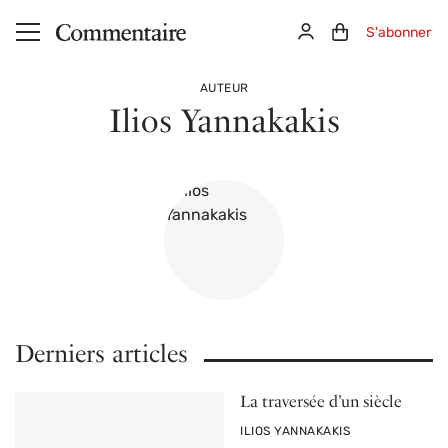
Aller au contenu principal
Connexion
Panier (0)
S'abonner
AUTEUR
Ilios Yannakakis
Derniers articles
La traversée d’un siècle
PAR
ILIOS YANNAKAKIS