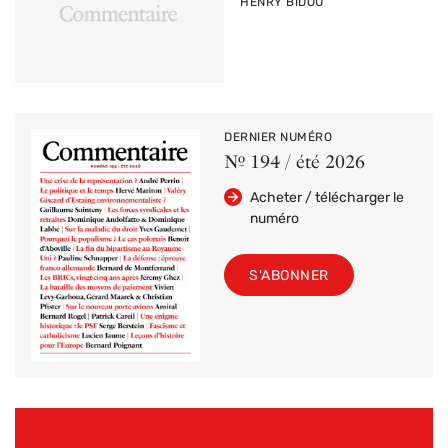
PAR
HENRY BIDOU
DERNIER NUMÉRO
Nº 194 / été 2026
Acheter / télécharger le
numéro
S'ABONNER