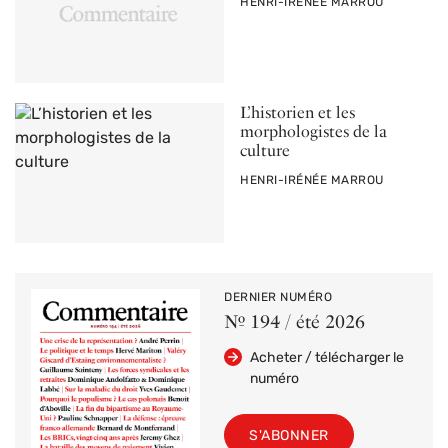
PAR
HENRI-IRÉNÉE MARROU
L’historien et les
morphologistes de la
culture
PAR
HENRI-IRÉNÉE MARROU
DERNIER NUMÉRO
Nº 194 / été 2026
Acheter / télécharger le
numéro
S'ABONNER