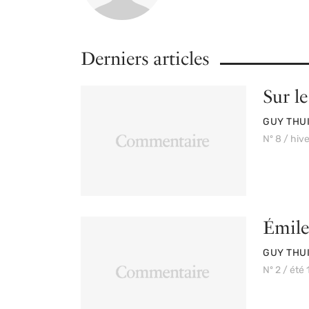
Derniers articles
Sur le
PAR
GUY THUI
Nº 8 / hiv
Émile
PAR
GUY THUI
Nº 2 / été