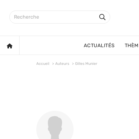
Aller au contenu principal
Rechercher sur le site
Rechercher
ACCUEIL
ACTUALITÉS
THÈM
Accueil
Auteurs
Gilles Munier