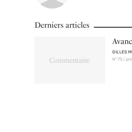
Derniers articles
Avanc
PAR
GILLES M
Nº 73 / pr