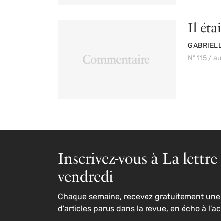
Il éta
PAR
GABRIELL
Nº 115 / 
Inscrivez-vous à La lettre
vendredi
Chaque semaine, recevez gratuitement une 
d'articles parus dans la revue, en écho à l'ac