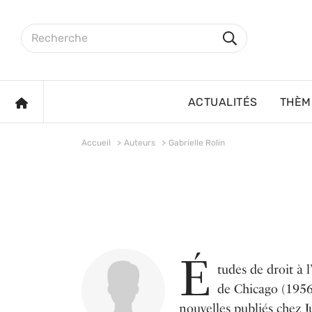
Aller au contenu principal
Rechercher sur le site
Rechercher
ACCUEIL
ACTUALITÉS
THÈM
Accueil
Auteurs
Gabrielle Rolin
É
tudes de droit à l
de Chicago (1956
nouvelles publiés chez J