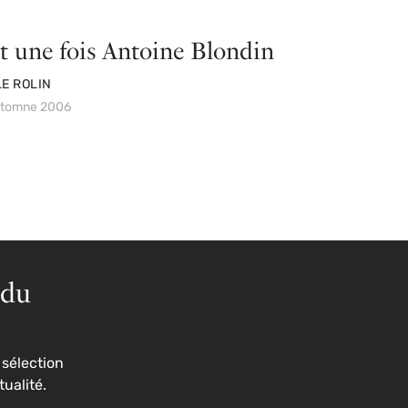
it une fois Antoine Blondin
E ROLIN
automne 2006
 du
sélection
tualité.