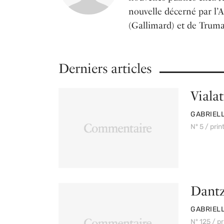
nouvelle décerné par l’
(Gallimard) et de Truma
Derniers articles
Vialat
PAR
GABRIELL
Nº 5 / pri
Dantzi
PAR
GABRIELL
Nº 125 / p