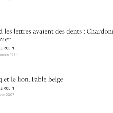
 les lettres avaient des dents : Chardon
mier
E ROLIN
utomne 1984
 et le lion. Fable belge
E ROLIN
iver 2007