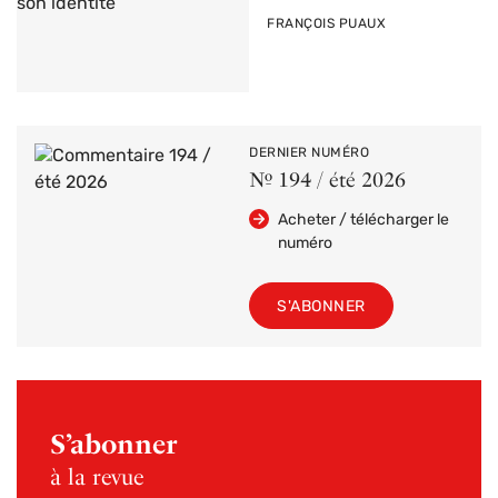
PAR
FRANÇOIS PUAUX
DERNIER NUMÉRO
Nº 194 / été 2026
Acheter / télécharger le
numéro
S'ABONNER
S’abonner
à la revue