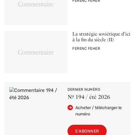
PAR
FERENC FEHER
La stratégie soviétique d’ici
à la fin du siècle (II)
PAR
FERENC FEHER
DERNIER NUMÉRO
Nº 194 / été 2026
Acheter / télécharger le
numéro
S'ABONNER