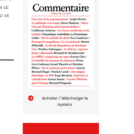
s ce
) et
Acheter / télécharger le
numéro