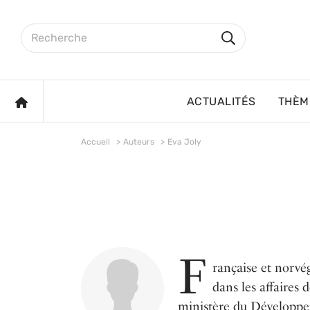
Aller au contenu principal
Rechercher sur le site
Rechercher
ACCUEIL
ACTUALITÉS
THÈM
Accueil
Auteurs
Eva Joly
F
rançaise et norvé
dans les affaires 
ministère du Développeme