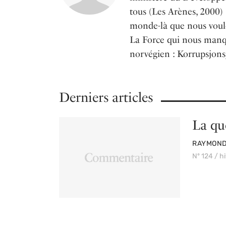
tous (Les Arènes, 2000) 
monde-là que nous voulon
La Force qui nous manqu
norvégien : Korrupsjonsj
Derniers articles
La que
PAR
RAYMOND 
Nº 124 / h