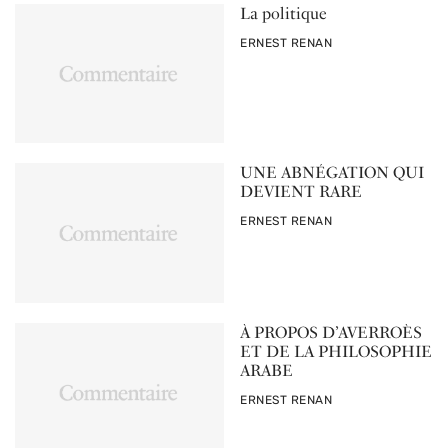
La politique
PAR
ERNEST RENAN
UNE ABNÉGATION QUI
DEVIENT RARE
PAR
ERNEST RENAN
À PROPOS D’AVERROÈS
ET DE LA PHILOSOPHIE
ARABE
PAR
ERNEST RENAN