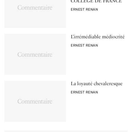
COLLÈGE DE FRANCE
PAR
ERNEST RENAN
L’irrémédiable médiocrité
PAR
ERNEST RENAN
La loyauté chevaleresque
PAR
ERNEST RENAN