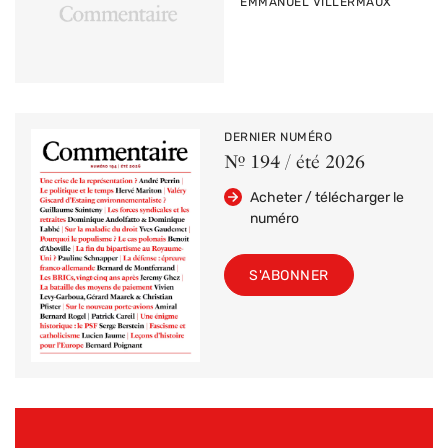
PAR
EMMANUEL VILLERMAUX
DERNIER NUMÉRO
Nº 194 / été 2026
Acheter / télécharger le
numéro
S'ABONNER