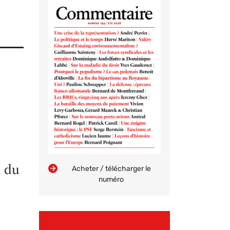
l du
Acheter / télécharger le
numéro