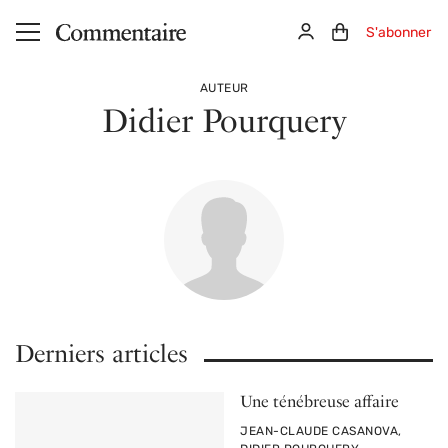
Aller au contenu principal
Connexion
Panier (0)
S'abonner
AUTEUR
Didier Pourquery
Derniers articles
Une ténébreuse affaire
PAR
JEAN-CLAUDE CASANOVA,