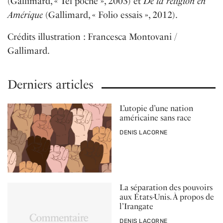
(Gallimard, « Tel poche »
, 2003) et
De la religion en
Amérique
(Gallimard,
« Folio essais »
, 2012).
Crédits illustration : Francesca Montovani /
Gallimard.
Derniers articles
L’utopie d’une nation
américaine sans race
PAR
DENIS LACORNE
La séparation des pouvoirs
aux États-Unis. À propos de
l’Irangate
PAR
DENIS LACORNE