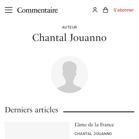
Aller au contenu principal
Connexion
Panier (0)
S'abonner
AUTEUR
Chantal Jouanno
Derniers articles
L’âme de la France
PAR
CHANTAL JOUANNO