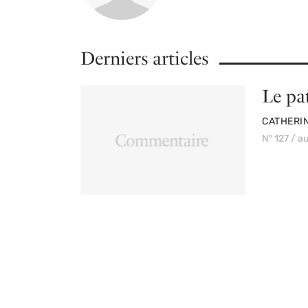
Derniers articles
Le pa
PAR
CATHERI
Nº 127 / 