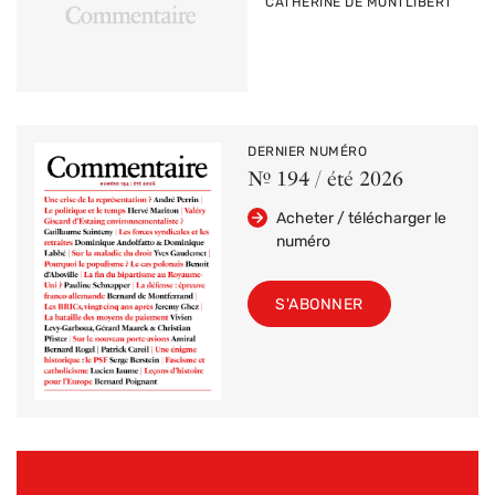
PAR
CATHERINE DE MONTLIBERT
DERNIER NUMÉRO
Nº 194 / été 2026
Acheter / télécharger le
numéro
S'ABONNER