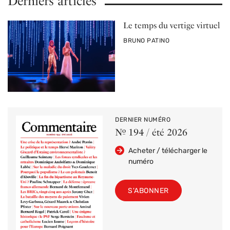
Derniers articles
Le temps du vertige virtuel
PAR
BRUNO PATINO
DERNIER NUMÉRO
Nº 194 / été 2026
Acheter / télécharger le
numéro
S'ABONNER