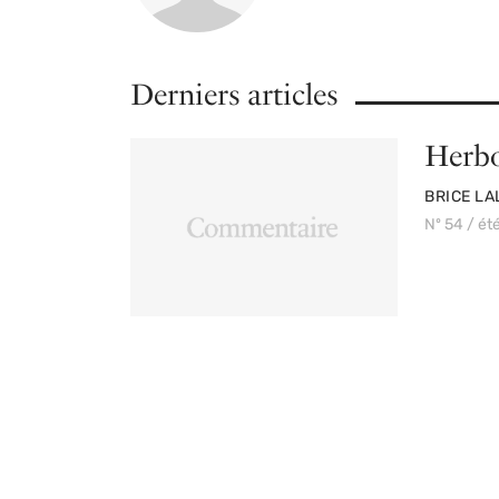
Derniers articles
Herb
PAR
BRICE L
Nº 54 / ét