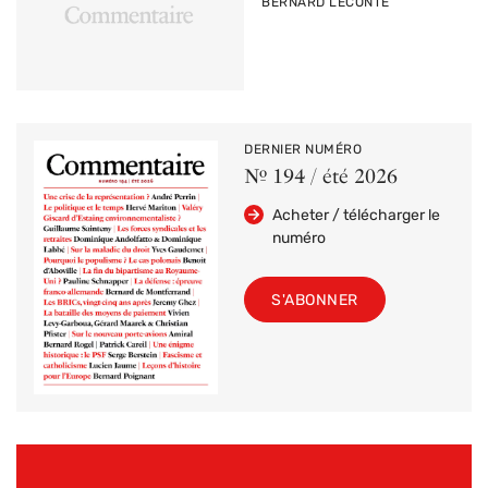
PAR
BERNARD LECONTE
DERNIER NUMÉRO
Nº 194 / été 2026
Acheter / télécharger le
numéro
S'ABONNER