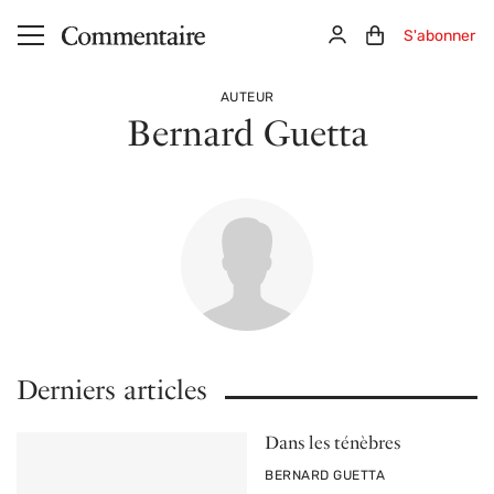
Aller au contenu principal
Connexion
Panier (0)
S'abonner
AUTEUR
Bernard Guetta
Derniers articles
Dans les ténèbres
PAR
BERNARD GUETTA