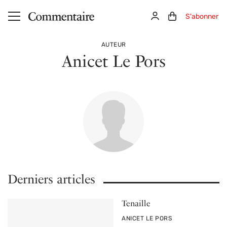
Aller au contenu principal
Connexion
Panier (0)
S'abonner
AUTEUR
Anicet Le Pors
Derniers articles
Tenaille
PAR
ANICET LE PORS