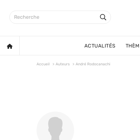
Aller au contenu principal
Rechercher sur le site
Rechercher
ACCUEIL
ACTUALITÉS
THÈM
Accueil
Auteurs
André Rodocanachi