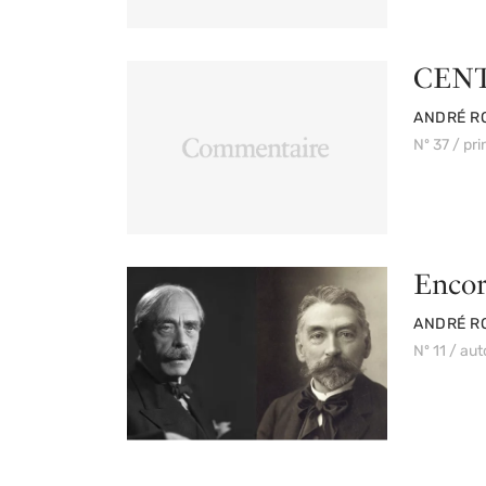
CENT
PAR
ANDRÉ R
Nº 37 / pr
Encor
PAR
ANDRÉ R
Nº 11 / a