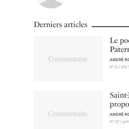
Derniers articles
Le po
Pater
PAR
ANDRÉ R
Nº 6 / été
Saint-
propo
PAR
ANDRÉ R
Nº 37 / pr