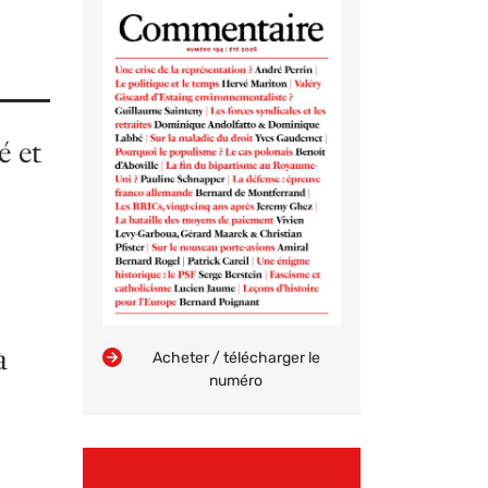
é et
à
Acheter / télécharger le
numéro