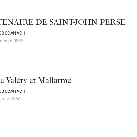
ENAIRE DE SAINT-JOHN PERSE
ODOCANACHI
intemps 1987
e Valéry et Mallarmé
ODOCANACHI
utomne 1980