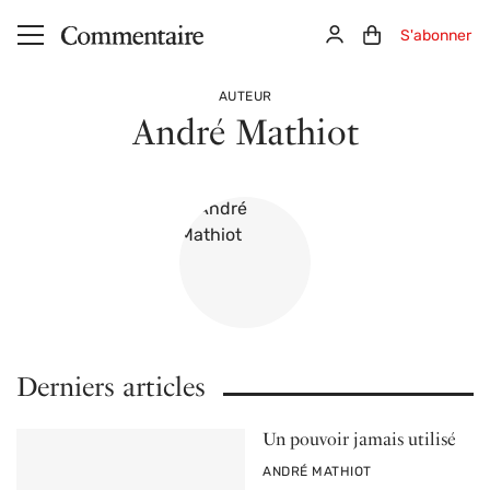
Aller au contenu principal
Connexion
Panier (0)
S'abonner
AUTEUR
André Mathiot
Derniers articles
Un pouvoir jamais utilisé
PAR
ANDRÉ MATHIOT