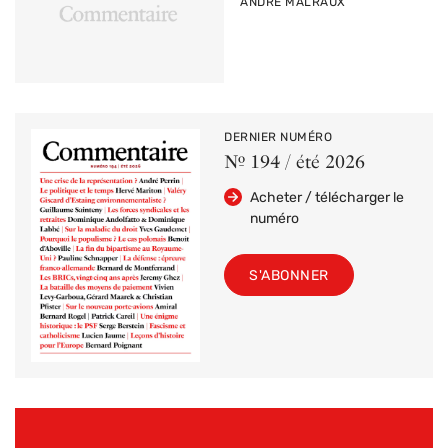
PAR
ANDRÉ MALRAUX
DERNIER NUMÉRO
Nº 194 / été 2026
Acheter / télécharger le
numéro
S'ABONNER