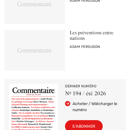
PAR
ADAM FERGUSON
Les préventions entre
nations
PAR
ADAM FERGUSON
DERNIER NUMÉRO
Nº 194 / été 2026
Acheter / télécharger le
numéro
S'ABONNER