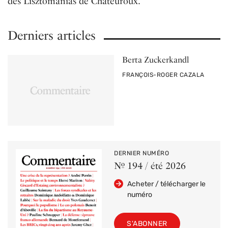
des Lisztomanias de Chateuroux.
Derniers articles
Berta Zuckerkandl
PAR
FRANÇOIS-ROGER CAZALA
DERNIER NUMÉRO
Nº 194 / été 2026
Acheter / télécharger le
numéro
S'ABONNER