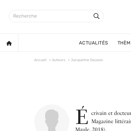
Aller au contenu principal
Rechercher sur le site
Rechercher
ACCUEIL
ACTUALITÉS
THÈM
Accueil
Auteurs
Jacqueline Dauxois
É
crivain et docteu
Magazine littérai
Maule, 2018).