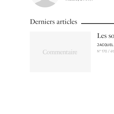
Derniers articles
Les s
PAR
JACQUEL
Nº 170 / é