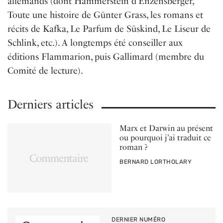
allemands (dont Hammerstein d’Enzensberger,
Toute une histoire de Günter Grass, les romans et
récits de Kafka, Le Parfum de Süskind, Le Liseur de
Schlink, etc.). A longtemps été conseiller aux
éditions Flammarion, puis Gallimard (membre du
Comité de lecture).
Derniers articles
Marx et Darwin au présent
ou pourquoi j’ai traduit ce
roman ?
PAR
BERNARD LORTHOLARY
DERNIER NUMÉRO