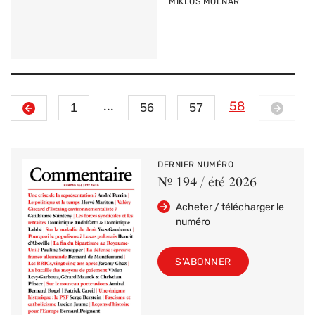
PAR
MIKLÓS MOLNÁR
Précédent
Suivant
1
...
56
57
58
DERNIER NUMÉRO
Nº 194 / été 2026
Acheter / télécharger le
numéro
S'ABONNER