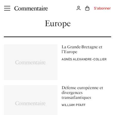
Aller au contenu principal
Connexion
Panier (0)
S'abonner
Europe
La Grande-Bretagne et
l’Europe
PAR
AGNÈS ALEXANDRE-COLLIER
Défense européenne et
divergences
transatlantiques
PAR
WILLIAM PFAFF