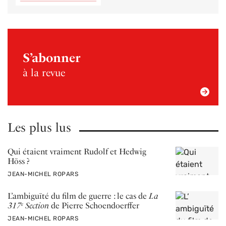
S’abonner
à la revue
Les plus lus
Qui étaient vraiment Rudolf et Hedwig
Höss ?
PAR
JEAN-MICHEL ROPARS
L’ ambiguïté du film de guerre : le cas de
La
317
Section
de Pierre Schoendoerffer
e
PAR
JEAN-MICHEL ROPARS