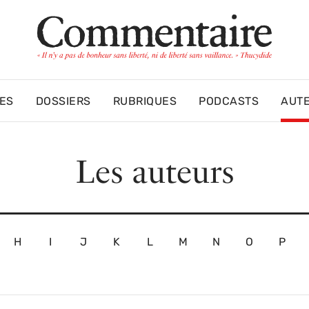
ES
DOSSIERS
RUBRIQUES
PODCASTS
AUT
Les auteurs
H
I
J
K
L
M
N
O
P