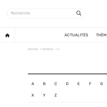
Aller au contenu principal
Rechercher sur le site
Rechercher
ACCUEIL
ACTUALITÉS
THÈM
Accueil
Auteurs
u
A
B
C
D
E
F
G
X
Y
Z