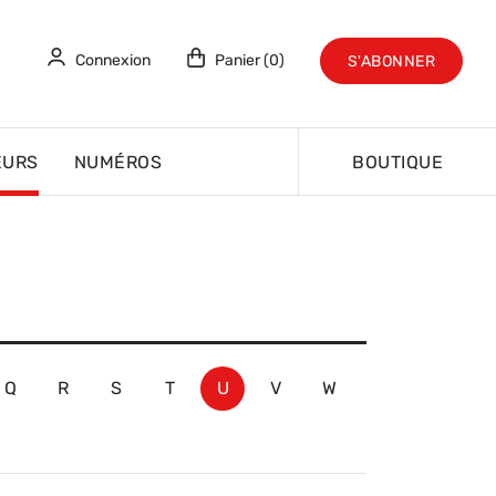
Connexion
Panier (0)
S'ABONNER
EURS
NUMÉROS
BOUTIQUE
Q
R
S
T
U
V
W