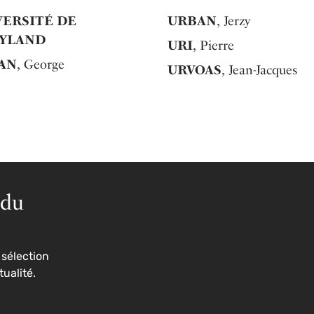
VERSITÉ DE
URBAN
, Jerzy
YLAND
URI
, Pierre
AN
, George
URVOAS
, Jean-Jacques
 du
sélection
tualité.