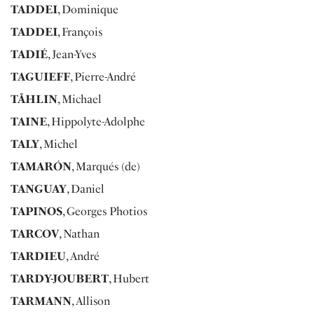
TADDEI
, Dominique
TADDEI
, François
TADIÉ
, Jean-Yves
TAGUIEFF
, Pierre-André
TÅHLIN
, Michael
TAINE
, Hippolyte-Adolphe
TALY
, Michel
TAMARÓN
, Marqués (de)
TANGUAY
, Daniel
TAPINOS
, Georges Photios
TARCOV
, Nathan
TARDIEU
, André
TARDY-JOUBERT
, Hubert
TARMANN
, Allison