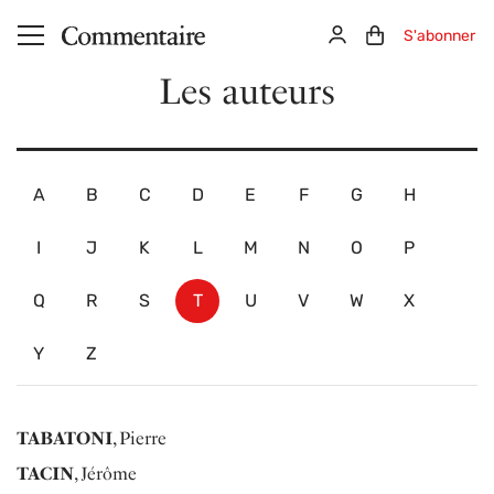
Aller au contenu principal
Connexion
Panier (0)
S'abonner
Les auteurs
A
B
C
D
E
F
G
H
I
J
K
L
M
N
O
P
Q
R
S
T
U
V
W
X
Y
Z
TABATONI
, Pierre
TACIN
, Jérôme